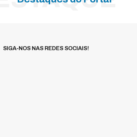
inagre de maçã orgânico é
ndicado pela ciência
SIGA-NOS NAS REDES SOCIAIS!
GASTRONOMIA