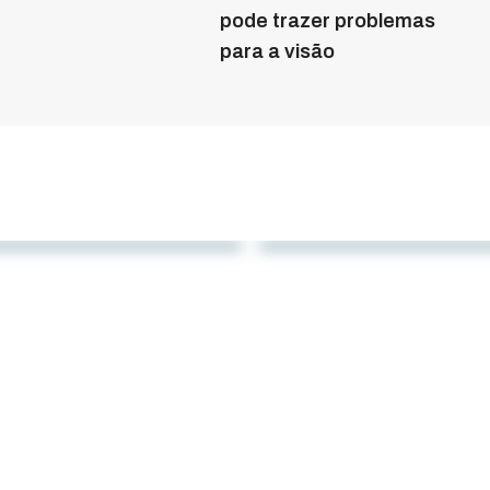
pode trazer problemas
para a visão
e dezembro de 2023
8 de outubro de 2023
Sebastião e seus
Seis motivos para s
et points”
aventurar em Socor