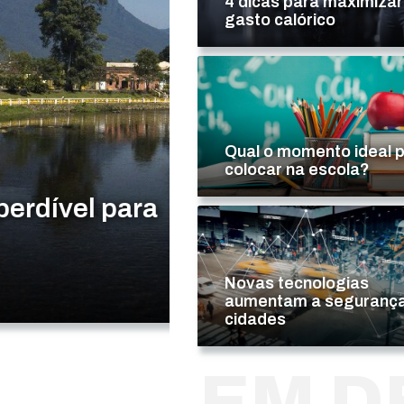
4 dicas para maximizar
gasto calórico
Qual o momento ideal 
colocar na escola?
el para
4 dicas para m
calórico
Novas tecnologias
aumentam a segurança
LEIA MAIS...
cidades
EM D