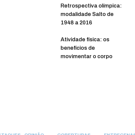
ca:
Paulista
Retrospectiva olímpica:
modalidade Salto de
ões
Rionegro e Solimões
Como engajar
1948 a 2016
lançam “Saudade
colaboradores em
Atemporal”
trabalho remoto?
Atividade física: os
benefícios de
ta 50
“Imagine” completa 50
Eventos sociais online:
movimentar o corpo
anos
uma nova realidade