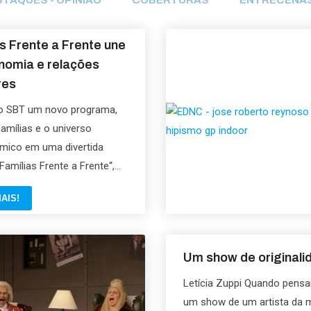
TAQUES - OPINIÃO
COBERTURAS
ENTRECENA
s Frente a Frente une
nomia e relações
res
ao SBT um novo programa,
amílias e o universo
mico em uma divertida
Famílias Frente a Frente“,...
AIS!
Um show de originali
Letícia Zuppi Quando pen
um show de um artista da m