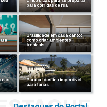
 seu
Cinco dicas para se preparar
para corridas de rua
Brasilidade em cada canto:
para
como criar ambientes
tropicais
aximizar seu gasto
Cinc
corr
 nas
Paraná: destino imperdível
LEIA M
para férias
ESTAQUE
Destaques do Portal