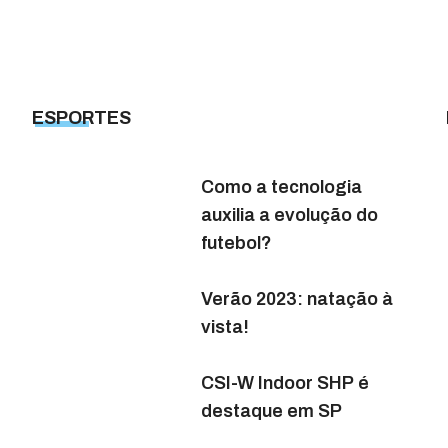
Letícia Zuppi lança o show
“Memórias”
ESPORTES
MÚSICA
MÚSICA
Campinas terá a 3ª
Como a tecnologia
nda voz
Vera Fuzaro: a linda voz
edição do Brasil Sabor
auxilia a evolução do
inha
da Galinha Pintadinha
futebol?
Aulas online: dicas para
al
Madureira Armorial
auxiliar os filhos neste
Verão 2023: natação à
o
realiza espetáculo
quesito
vista!
o no
musical e artístico no
Castro Mendes
Marcello Ciavaglia
CSI-W Indoor SHP é
conquista GP Indoor da
destaque em SP
022
Chico Buarque: 2022
Sociedade Hípica
marcante