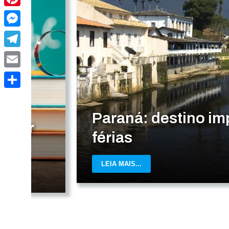
Pinterest
Messenger
Telegram
Email
Share
Paraná: destino imperdív
férias
LEIA MAIS...