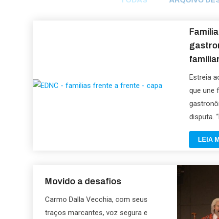
TODAS
ARQUIVO DES
Família
gastro
familia
Estreia 
que une f
gastronô
disputa. “
LEIA M
Movido a desafios
Carmo Dalla Vecchia, com seus
traços marcantes, voz segura e