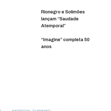
Paulista
Retrospectiva olímpica:
modalidade Salto de
Rionegro e Solimões
Como engajar
1948 a 2016
lançam “Saudade
colaboradores em
Atemporal”
trabalho remoto?
Atividade física: os
benefícios de
“Imagine” completa 50
Eventos sociais online:
movimentar o corpo
anos
uma nova realidade