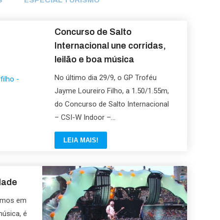
S
ESPECIAL TURISMO
Concurso de Salto
Internacional une corridas,
leilão e boa música
No último dia 29/9, o GP Troféu
Jayme Loureiro Filho, a 1.50/1.55m,
do Concurso de Salto Internacional
– CSI-W Indoor –...
LEIA MAIS!
dade
samos em
úsica, é