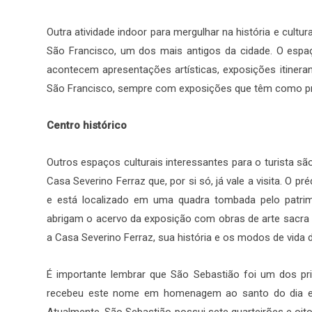
Outra atividade indoor para mergulhar na história e cultur
São Francisco, um dos mais antigos da cidade. O espaç
acontecem apresentações artísticas, exposições itinera
São Francisco, sempre com exposições que têm como pro
Centro histórico
Outros espaços culturais interessantes para o turista s
Casa Severino Ferraz que, por si só, já vale a visita. O pr
e está localizado em uma quadra tombada pelo patrimô
abrigam o acervo da exposição com obras de arte sacra 
a Casa Severino Ferraz, sua história e os modos de vida 
É importante lembrar que São Sebastião foi um dos pri
recebeu este nome em homenagem ao santo do dia e
Atualmente, São Sebastião possui sete quarteirões e oi