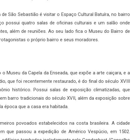
a de São Sebastião é visitar o Espaço Cultural Batuíra, no bairro
o possui quatro salas de oficinas culturais e um salão onde
ntes, além de reuniões. Ao seu lado fica o Museu do Bairro de
tagonistas o próprio bairro e seus moradores.
ão o Museu da Capela da Enseada, que expõe a arte caiçara, e a
édio, que foi recentemente restaurado, é do final do século XVIII
nio histórico. Possui salas de exposição climatizadas, que
em barro tradicionais do século XVII, além da exposição sobre
da época que a casa era habitada.
meiros povoados estabelecidos na costa brasileira. A cidade
m que passou a expedição de Américo Vespúcio, em 1502.
to edifícios tombados isoladamente pelo Condephaat (Conselho