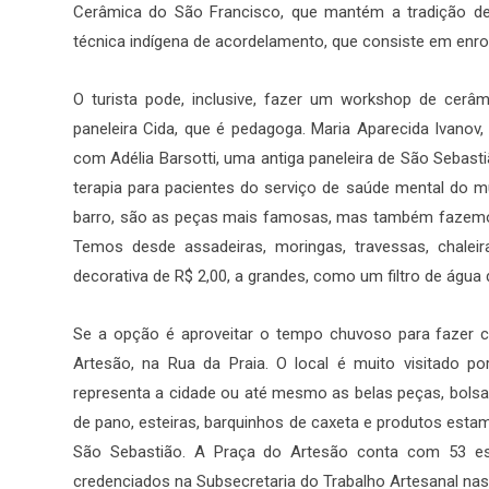
Cerâmica do São Francisco, que mantém a tradição de
técnica indígena de acordelamento, que consiste em enrol
O turista pode, inclusive, fazer um workshop de cerâ
paneleira Cida, que é pedagoga. Maria Aparecida Ivanov
com Adélia Barsotti, uma antiga paneleira de São Sebast
terapia para pacientes do serviço de saúde mental do mu
barro, são as peças mais famosas, mas também fazemo
Temos desde assadeiras, moringas, travessas, chalei
decorativa de R$ 2,00, a grandes, como um filtro de água d
Se a opção é aproveitar o tempo chuvoso para fazer co
Artesão, na Rua da Praia. O local é muito visitado p
representa a cidade ou até mesmo as belas peças, bolsa
de pano, esteiras, barquinhos de caxeta e produtos esta
São Sebastião. A Praça do Artesão conta com 53 es
credenciados na Subsecretaria do Trabalho Artesanal na