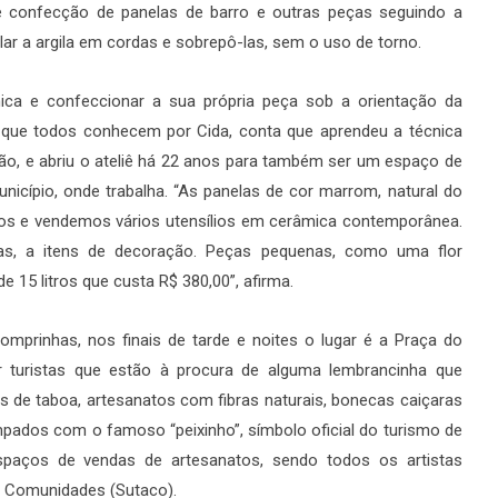
 confecção de panelas de barro e outras peças seguindo a
ar a argila em cordas e sobrepô-las, sem o uso de torno.
mica e confeccionar a sua própria peça sob a orientação da
, que todos conhecem por Cida, conta que aprendeu a técnica
ião, e abriu o ateliê há 22 anos para também ser um espaço de
nicípio, onde trabalha. “As panelas de cor marrom, natural do
s e vendemos vários utensílios em cerâmica contemporânea.
ras, a itens de decoração. Peças pequenas, como uma flor
e 15 litros que custa R$ 380,00”, afirma.
mprinhas, nos finais de tarde e noites o lugar é a Praça do
or turistas que estão à procura de alguma lembrancinha que
s de taboa, artesanatos com fibras naturais, bonecas caiçaras
mpados com o famoso “peixinho”, símbolo oficial do turismo de
paços de vendas de artesanatos, sendo todos os artistas
s Comunidades (Sutaco).