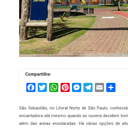
Compartilhe:
Facebook
Twitter
WhatsApp
Pinterest
Messenger
Telegra
Email
Sh
São Sebastião, no Litoral Norte de São Paulo, conhecida
encantadora até mesmo quando as nuvens decidem tomar 
além das areias ensolaradas. Há várias opções de ativ