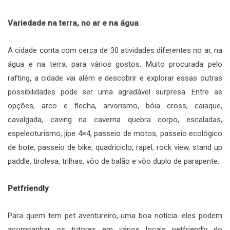
Variedade na terra, no ar e na água
A cidade conta com cerca de 30 atividades diferentes no ar, na
água e na terra, para vários gostos. Muito procurada pelo
rafting, a cidade vai além e descobrir e explorar essas outras
possibilidades pode ser uma agradável surpresa. Entre as
opções, arco e flecha, arvorismo, bóia cross, caiaque,
cavalgada, caving na caverna quebra corpo, escaladas,
espeleoturismo, jipe 4×4, passeio de motos, passeio ecológico
de bote, passeio de bike, quadriciclo, rapel, rock view, stand up
paddle, tirolesa, trilhas, vôo de balão e vôo duplo de parapente.
Petfriendly
Para quem tem pet aventureiro, uma boa notícia: eles podem
acompanhar os tutores em vários locais petfriendly do