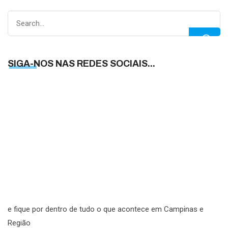
Search
for:
SIGA-NOS NAS REDES SOCIAIS...
S
N
N
R
S
e fique por dentro de tudo o que acontece em Campinas e
Região