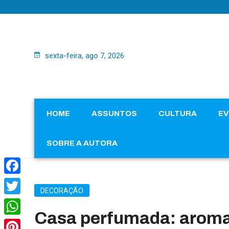
sexta-feira, ago 7, 2026
HOME
ASSUNTOS
CULTURA
E
SOBRE A AUTORA
Facebook
DECORAÇÃO
Twitter
Casa perfumada: aroma
WhatsApp