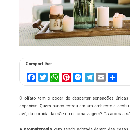
Compartilhe:
Facebook
Twitter
WhatsApp
Pinterest
Messenger
Telegra
Email
Sh
O olfato tem o poder de despertar sensações únicas 
especiais. Quem nunca entrou em um ambiente e sentiu 
avó, da comida da mãe ou de uma viagem? Os aromas sã
A
aromaterapia
vem sendo adotada dentro das casas c