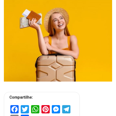
Compartilhe:
Facebook
Twitter
WhatsApp
Pinterest
Messenger
Telegram