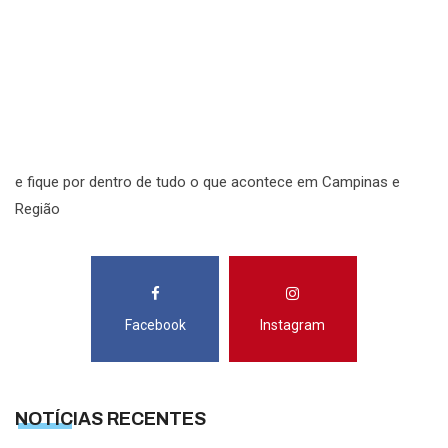
N
N
R
S
e fique por dentro de tudo o que acontece em Campinas e
Região
Facebook
Instagram
NOTÍCIAS RECENTES