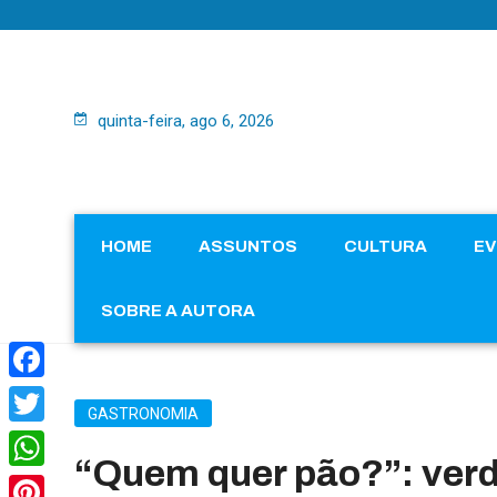
quinta-feira, ago 6, 2026
HOME
ASSUNTOS
CULTURA
E
SOBRE A AUTORA
Facebook
GASTRONOMIA
Twitter
“Quem quer pão?”: verd
WhatsApp