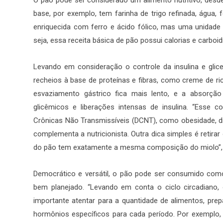
O pão pode ser considerado um alimento nutritivo, des
base, por exemplo, tem farinha de trigo refinada, água, f
enriquecida com ferro e ácido fólico, mas uma unidade 
seja, essa receita básica de pão possui calorias e carboidr
Levando em consideração o controle da insulina e gl
recheios à base de proteínas e fibras, como creme de ri
esvaziamento gástrico fica mais lento, e a absorção
glicêmicos e liberações intensas de insulina. “Esse c
Crônicas Não Transmissíveis (DCNT), como obesidade, diab
complementa a nutricionista. Outra dica simples é retira
do pão tem exatamente a mesma composição do miolo”, 
Democrático e versátil, o pão pode ser consumido com
bem planejado. “Levando em conta o ciclo circadiano, o
importante atentar para a quantidade de alimentos, pre
hormônios específicos para cada período. Por exemplo, 