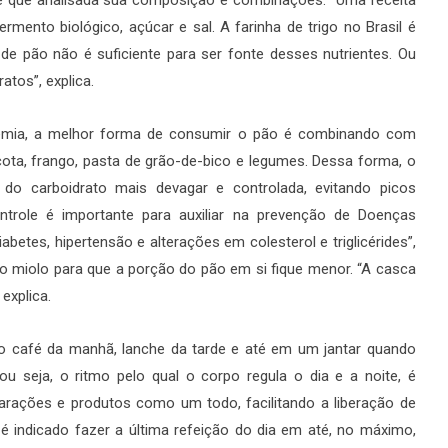
de que analisada sua composição e combinações. “Uma receita
ermento biológico, açúcar e sal. A farinha de trigo no Brasil é
de pão não é suficiente para ser fonte desses nutrientes. Ou
atos”, explica.
icemia, a melhor forma de consumir o pão é combinando com
cota, frango, pasta de grão-de-bico e legumes. Dessa forma, o
 do carboidrato mais devagar e controlada, evitando picos
ontrole é importante para auxiliar na prevenção de Doenças
etes, hipertensão e alterações em colesterol e triglicérides”,
r o miolo para que a porção do pão em si fique menor. “A casca
explica.
o café da manhã, lanche da tarde e até em um jantar quando
u seja, o ritmo pelo qual o corpo regula o dia e a noite, é
parações e produtos como um todo, facilitando a liberação de
é indicado fazer a última refeição do dia em até, no máximo,