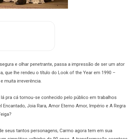
m
are
segura e olhar penetrante, passa a impressão de ser um ator
a, que lhe rendeu o título do Look of the Year em 1990 –
 muita irreverência.
e lá pra cá tornou-se conhecido pelo público em trabalhos
l Encantado, Joia Rara, Amor Eterno Amor, Império e A Regra
Veiga?
 de seus tantos personagens, Carmo agora tem em sua
 a um simpático velhinho de 90 anos. A transformação acontece