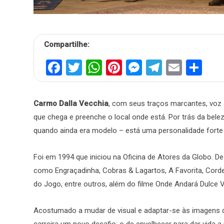
Compartilhe:
Facebook
Twitter
WhatsApp
Pinterest
Messenger
Telegra
Email
Sh
Carmo Dalla Vecchia
, com seus traços marcantes, voz 
que chega e preenche o local onde está. Por trás da belez
quando ainda era modelo – está uma personalidade forte e
Foi em 1994 que iniciou na Oficina de Atores da Globo. D
como Engraçadinha, Cobras & Lagartos, A Favorita, Corde
do Jogo, entre outros, além do filme Onde Andará Dulce 
Acostumado a mudar de visual e adaptar-se às imagens
carreira um novo desafio: o de envelhecer para dar vida