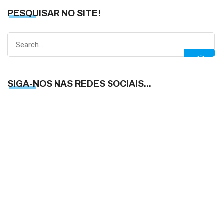
PESQUISAR NO SITE!
Search
for:
SIGA-NOS NAS REDES SOCIAIS...
S
N
N
R
S