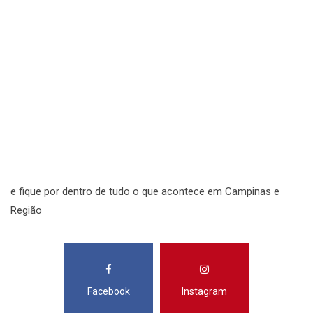
S
N
N
R
S
e fique por dentro de tudo o que acontece em Campinas e
Região
Facebook
Instagram