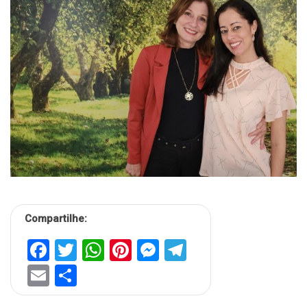
Compartilhe:
Facebook
Twitter
WhatsApp
Pinterest
Messenger
Telegram
Email
Share