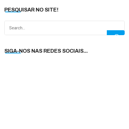
PESQUISAR NO SITE!
Search
for:
SIGA-NOS NAS REDES SOCIAIS...
S
N
N
R
S