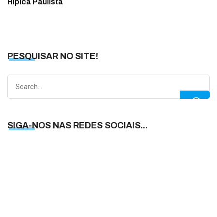
Hípica Paulista
PESQUISAR NO SITE!
Search
for:
SIGA-NOS NAS REDES SOCIAIS...
S
N
N