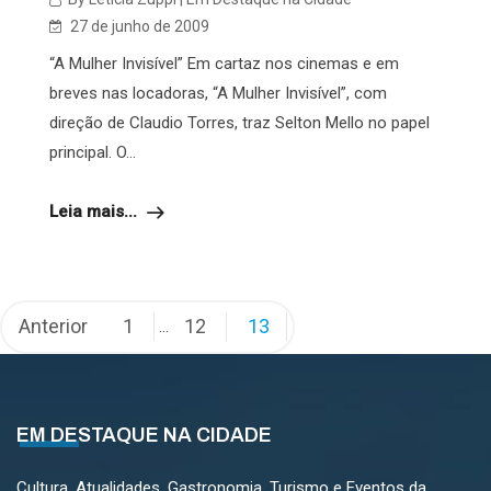
27 de junho de 2009
“A Mulher Invisível” Em cartaz nos cinemas e em
breves nas locadoras, “A Mulher Invisível”, com
direção de Claudio Torres, traz Selton Mello no papel
principal. O...
Leia mais...
Paginação
Anterior
1
12
13
…
de
posts
EM DESTAQUE NA CIDADE
Cultura, Atualidades, Gastronomia, Turismo e Eventos da