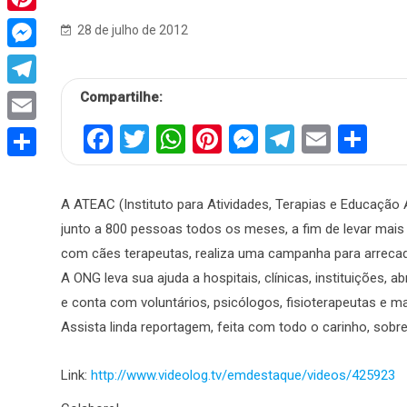
Pinterest
28 de julho de 2012
Messenger
Compartilhe:
Telegram
Facebook
Twitter
WhatsApp
Pinterest
Messenger
Telegra
Email
Sh
Email
Share
A ATEAC (Instituto para Atividades, Terapias e Educação 
junto a 800 pessoas todos os meses, a fim de levar mais 
com cães terapeutas, realiza uma campanha para arrecada
A ONG leva sua ajuda a hospitais, clínicas, instituições, 
e conta com voluntários, psicólogos, fisioterapeutas e ma
Assista linda reportagem, feita com todo o carinho, sobre
Link:
http://www.videolog.tv/emdestaque/videos/425923