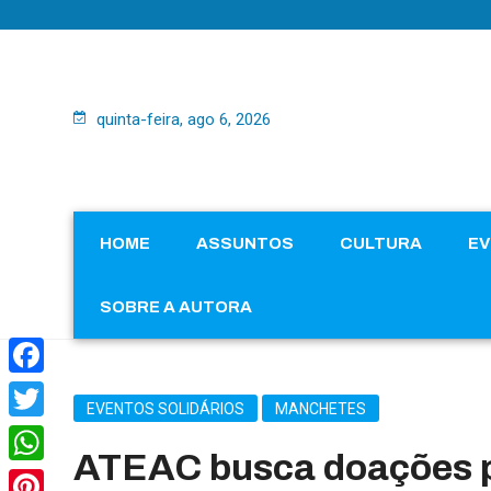
quinta-feira, ago 6, 2026
HOME
ASSUNTOS
CULTURA
E
SOBRE A AUTORA
Facebook
EVENTOS SOLIDÁRIOS
MANCHETES
Twitter
ATEAC busca doações p
WhatsApp