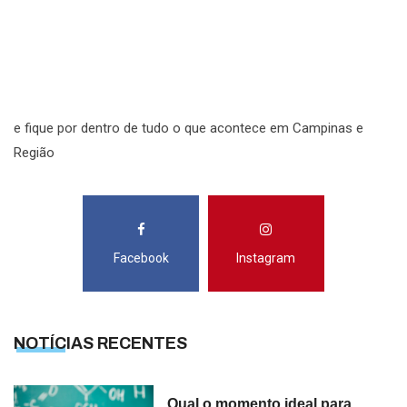
N
R
S
e fique por dentro de tudo o que acontece em Campinas e
Região
Facebook
Instagram
NOTÍCIAS RECENTES
Qual o momento ideal para