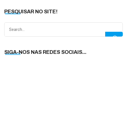
PESQUISAR NO SITE!
Search
for:
SIGA-NOS NAS REDES SOCIAIS...
S
N
N
R
S