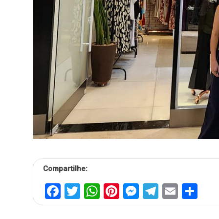
Compartilhe:
Facebook
Twitter
WhatsApp
Pinterest
Messenger
Telegra
Email
Sh