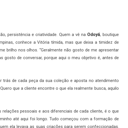
o, persistência e criatividade. Quem a vê na
Odoyá
, boutique
mpinas, conhece a Vitória tímida, mas que deixa a timidez de
me brilho nos olhos. “Geralmente não gosto de me apresentar
as gosto de conversar, porque aqui o meu objetivo é, antes de
por trás de cada peça da sua coleção e aposta no atendimento
uero que a cliente encontre o que ela realmente busca, aquilo
as relações pessoais e aos diferenciais de cada cliente, é o que
aminho até aqui foi longo. Tudo começou com a formação de
quem ela levava as suas criações para serem confeccionadas.