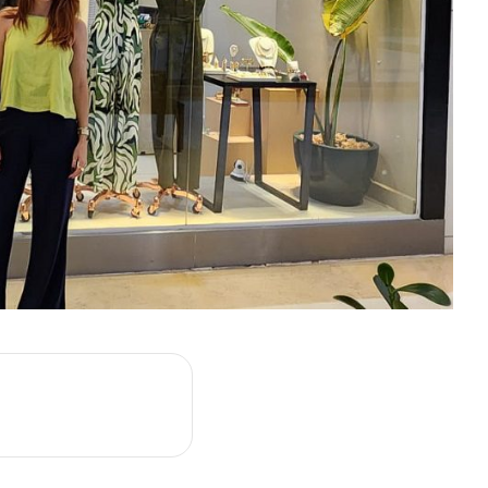
m
are