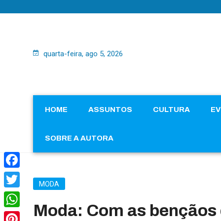
quarta-feira, ago 5, 2026
HOME
ASSUNTOS
CULTURA
E
SOBRE A AUTORA
Facebook
MODA
Twitter
Moda: Com as bençãos 
WhatsApp