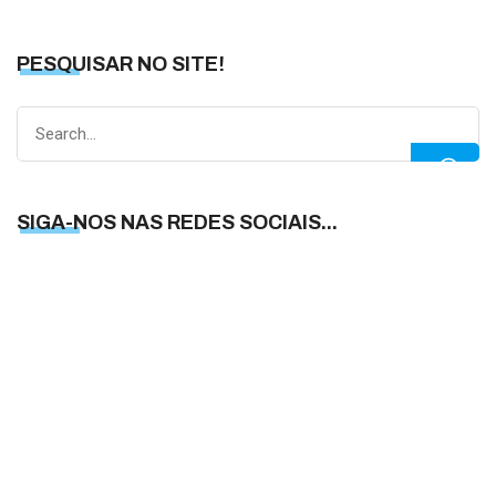
PESQUISAR NO SITE!
Search
for:
SIGA-NOS NAS REDES SOCIAIS...
S
N
N
R
S