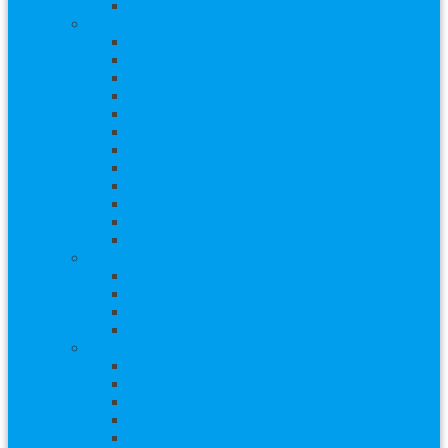
TV
Eventos
Concertos
Cursos e workshops
Desfiles
Encontros
Eventos infantis
Eventos solidários
Exposições
Feiras e Mostras
Festivais
Festas
Inaugurações e Lançamentos
Palestras
Conteúdo Especial
Arquivo Destaques
Coberturas
Entrecenas
Matérias Especiais
Arquivos
2019
2018
2017
2016
2015