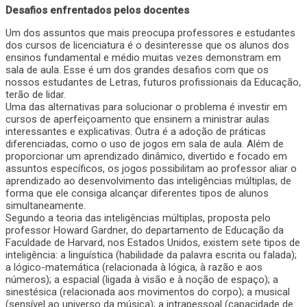
Desafios enfrentados pelos docentes
Um dos assuntos que mais preocupa professores e estudantes
dos cursos de licenciatura é o desinteresse que os alunos dos
ensinos fundamental e médio muitas vezes demonstram em
sala de aula. Esse é um dos grandes desafios com que os
nossos estudantes de Letras, futuros profissionais da Educação,
terão de lidar.
Uma das alternativas para solucionar o problema é investir em
cursos de aperfeiçoamento que ensinem a ministrar aulas
interessantes e explicativas. Outra é a adoção de práticas
diferenciadas, como o uso de jogos em sala de aula. Além de
proporcionar um aprendizado dinâmico, divertido e focado em
assuntos específicos, os jogos possibilitam ao professor aliar o
aprendizado ao desenvolvimento das inteligências múltiplas, de
forma que ele consiga alcançar diferentes tipos de alunos
simultaneamente.
Segundo a teoria das inteligências múltiplas, proposta pelo
professor Howard Gardner, do departamento de Educação da
Faculdade de Harvard, nos Estados Unidos, existem sete tipos de
inteligência: a linguística (habilidade da palavra escrita ou falada);
a lógico-matemática (relacionada à lógica, à razão e aos
números); a espacial (ligada à visão e à noção de espaço); a
sinestésica (relacionada aos movimentos do corpo); a musical
(sensível ao universo da música); a intrapessoal (capacidade de