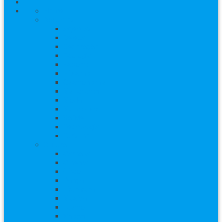
Home
Assuntos
Agendas
Beleza
Decoração
Ecologia
Esporte
Hipismo
Gastronomia
Manchetes
Moda
Mundo pet
Saúde
Tecnologia
Turismo
Cultura
Carnaval
Cinema
Circo
Dança
Literatura
Música
Teatro
Shows