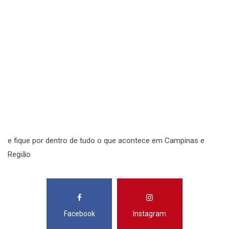
S
N
N
R
S
e fique por dentro de tudo o que acontece em Campinas e
Região
Facebook
Instagram