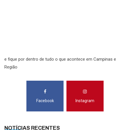
N
N
R
S
e fique por dentro de tudo o que acontece em Campinas e
Região
Facebook
Instagram
NOTÍCIAS RECENTES