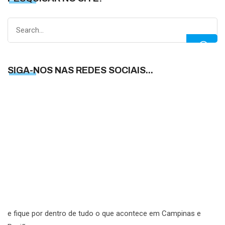
Search
for:
SIGA-NOS NAS REDES SOCIAIS...
S
N
N
R
S
e fique por dentro de tudo o que acontece em Campinas e