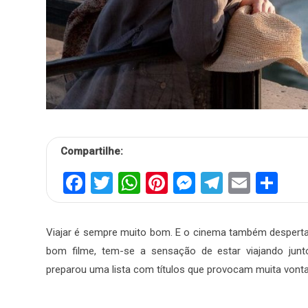
Compartilhe:
Facebook
Twitter
WhatsApp
Pinterest
Messenger
Telegra
Email
Sh
Viajar é sempre muito bom. E o cinema também desperta a
bom filme, tem-se a sensação de estar viajando junto
preparou uma lista com títulos que provocam muita vonta