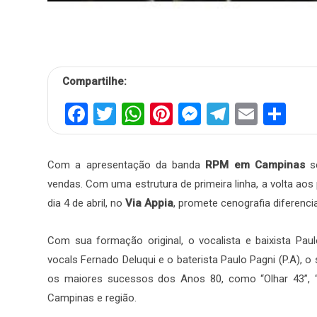
Compartilhe:
Facebook
Twitter
WhatsApp
Pinterest
Messenger
Telegra
Email
Sh
Com a apresentação da banda
RPM em Campinas
se
vendas. Com uma estrutura de primeira linha, a volta a
dia 4 de abril, no
Via Appia
, promete cenografia diferenc
Com sua formação original, o vocalista e baixista Paulo
vocals Fernado Deluqui e o baterista Paulo Pagni (P.A), 
os maiores sucessos dos Anos 80, como “Olhar 43”, “A
Campinas e região.