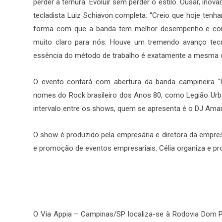
perder a ternura. Evoluir sem perder o estilo. Ousar, inov
tecladista Luiz Schiavon completa: “Creio que hoje te
forma com que a banda tem melhor desempenho e com 
muito claro para nós. Houve um tremendo avanço tecn
essência do método de trabalho é exatamente a mesma d
O evento contará com abertura da banda campineira “O
nomes do Rock brasileiro dos Anos 80, como Legião Urba
intervalo entre os shows, quem se apresenta é o DJ Amau
O show é produzido pela empresária e diretora da empresa
e promoção de eventos empresariais. Célia organiza e p
O Via Appia – Campinas/SP localiza-se à Rodovia Dom Pe