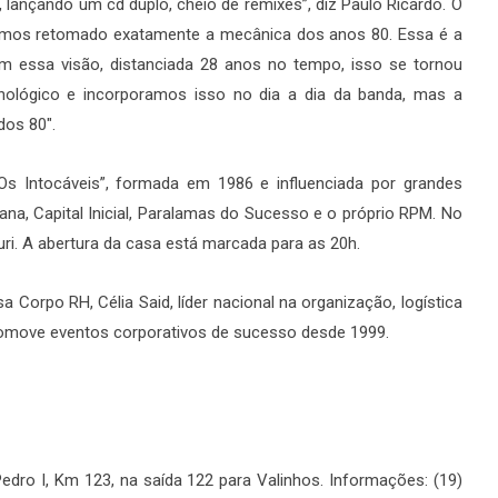
ar, lançando um cd duplo, cheio de remixes”, diz Paulo Ricardo. O
nhamos retomado exatamente a mecânica dos anos 80. Essa é a
essa visão, distanciada 28 anos no tempo, isso se tornou
ológico e incorporamos isso no dia a dia da banda, mas a
os 80″.
s Intocáveis”, formada em 1986 e influenciada por grandes
na, Capital Inicial, Paralamas do Sucesso e o próprio RPM. No
ri. A abertura da casa está marcada para as 20h.
 Corpo RH, Célia Said, líder nacional na organização, logística
romove eventos corporativos de sucesso desde 1999.
dro I, Km 123, na saída 122 para Valinhos. Informações: (19)