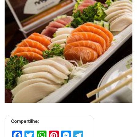
Compartilhe:
Facebook
Twitter
WhatsApp
Pinterest
Messenger
Telegram