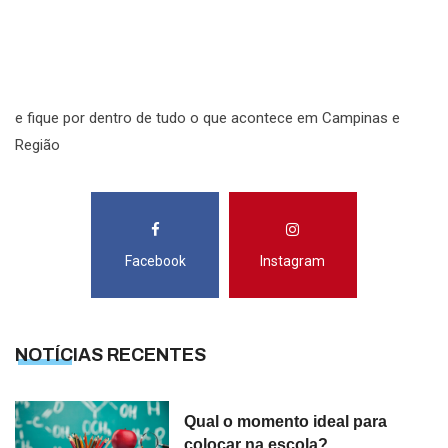
R
S
e fique por dentro de tudo o que acontece em Campinas e
Região
Facebook
Instagram
NOTÍCIAS RECENTES
Qual o momento ideal para
colocar na escola?