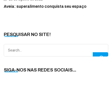
Aveia: superalimento conquista seu espaço
PESQUISAR NO SITE!
Search
for:
SIGA-NOS NAS REDES SOCIAIS...
S
N
N