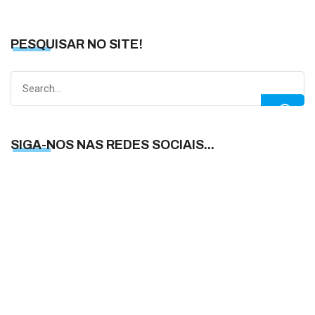
PESQUISAR NO SITE!
Search
for:
SIGA-NOS NAS REDES SOCIAIS...
S
N
N
R
S