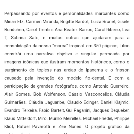
Perpassando por eventos e personalidades marcantes como
Mirian Etz, Carmen Miranda, Brigitte Bardot, Luiza Brunet, Gisele
Bündchen, Carol Trentini, Ana Beatriz Barros, Carol Ribeiro, Lea
T, Sabrina Sato, e muitas outras que ajudaram para a
consolidação da nossa “marca” tropical, em 350 páginas, Lilian
constrói uma narrativa objetiva e singular permeada por
imagens icônicas que ilustram momentos históricos, como o
surgimento do topless nas areias de Ipanema e o frisson
causado pela invenção do modelo fio-dental. E com a
participação de grandes fotógrafos, como Antonio Guerreiro,
Alair Gomes, Bob Wolfenson, Cássio Vasconcellos, Cláudia
Guimarães, Cláudia Jaguaribe, Claudio Edinger, Daniel Klajmic,
Evandro Teixeira, Fabio Bartelt, Gui Paganini, Jacques Dequeker,
Klaus Mitteldorf, Miro, Murillo Meirelles, Michael Friedel, Philippe
Kliot, Rafael Pavarotti e Zee Nunes. O projeto gráfico da