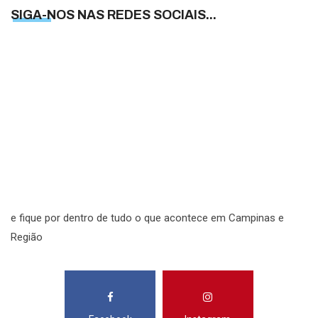
SIGA-NOS NAS REDES SOCIAIS...
S
N
N
R
S
e fique por dentro de tudo o que acontece em Campinas e
Região