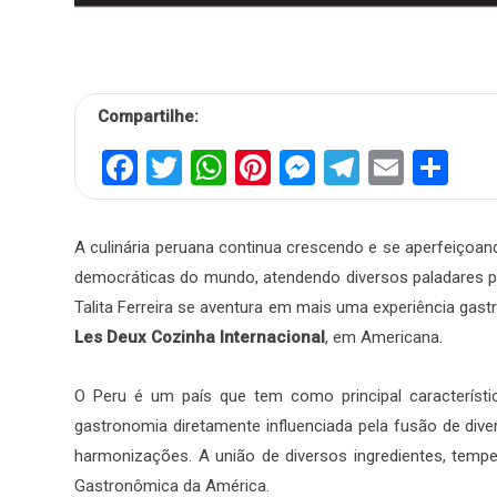
Compartilhe:
Facebook
Twitter
WhatsApp
Pinterest
Messenger
Telegra
Email
Sh
A culinária peruana continua crescendo e se aperfeiçoa
democráticas do mundo, atendendo diversos paladares po
Talita Ferreira se aventura em mais uma experiência ga
Les Deux Cozinha Internacional
, em Americana.
O Peru é um país que tem como principal característi
gastronomia diretamente influenciada pela fusão de div
harmonizações. A união de diversos ingredientes, temper
Gastronômica da América.