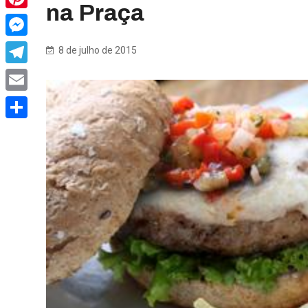
na Praça
Pinterest
Messenger
8 de julho de 2015
Telegram
Email
Share