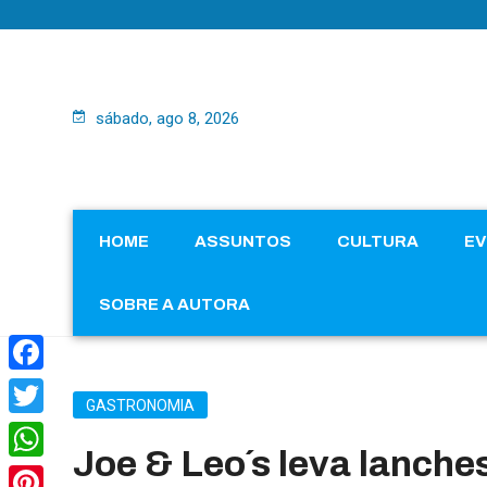
sábado, ago 8, 2026
HOME
ASSUNTOS
CULTURA
E
SOBRE A AUTORA
Facebook
GASTRONOMIA
Twitter
Joe & Leo´s leva lanche
WhatsApp