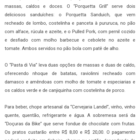
massas, caldos e doces. O “Porquetta Grill” serve dois
deliciosos sanduíches: o Porquetta Sanduich, que vem
recheado de lombo, costelinha e panceta à pururuca, no pão
com alface, rúcula e azeite, e o Pulled Pork, com pernil cozido
e desfiado com molho barbecue e cebolete no azeite e
tomate. Ambos servidos no pão bola com patê de alho.
O “Pasta di Via” leva duas opções de massas e duas de caldo,
oferecendo nhoque de batatas, raviolinni recheado com
damasco e amêndoas com molho de tomate e especiarias e
os caldos verde e de canjiquinha com costelinha de porco.
Para beber, chope artesanal da “Cervejaria Landel”, vinho, vinho
quente, quentão, refrigerante e água. A sobremesa será da
“Doçuras da Bike” que serve fondue de chocolate com frutas.
Os pratos custarão entre R$ 8,00 e R$ 20,00. O pagamento