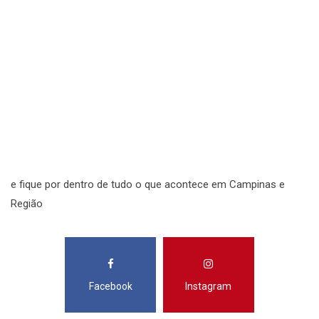
S
N
N
R
S
e fique por dentro de tudo o que acontece em Campinas e
Região
Facebook
Instagram