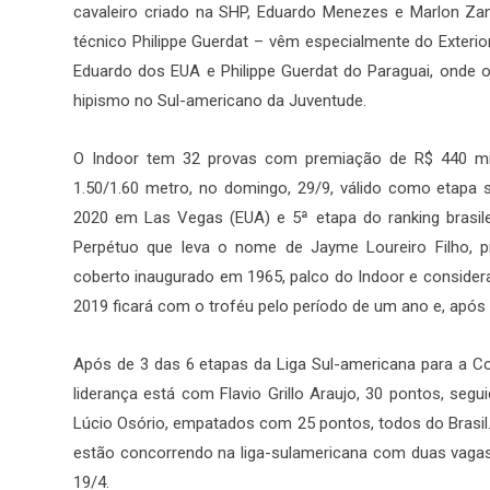
cavaleiro criado na SHP, Eduardo Menezes e Marlon Zano
técnico Philippe Guerdat – vêm especialmente do Exterio
Eduardo dos EUA e Philippe Guerdat do Paraguai, onde 
hipismo no Sul-americano da Juventude.
O Indoor tem 32 provas com premiação de R$ 440 mil,
1.50/1.60 metro, no domingo, 29/9, válido como etapa s
2020 em Las Vegas (EUA) e 5ª etapa do ranking brasil
Perpétuo que leva o nome de Jayme Loureiro Filho, p
coberto inaugurado em 1965, palco do Indoor e consider
2019 ficará com o troféu pelo período de um ano e, após t
Após de 3 das 6 etapas da Liga Sul-americana para a C
liderança está com Flavio Grillo Araujo, 30 pontos, seg
Lúcio Osório, empatados com 25 pontos, todos do Brasil. 
estão concorrendo na liga-sulamericana com duas vaga
19/4.