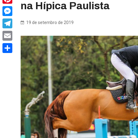
na Hípica Paulista
Pinterest
Messenger
19 de setembro de 2019
Telegram
Email
Share