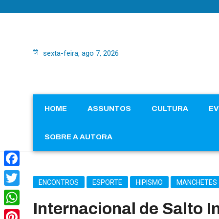
sexta-feira, ago 7, 2026
HOME
ASSUNTOS
CULTURA
E
SOBRE A AUTORA
Facebook
ENCONTROS
ESPORTE
HIPISMO
MANCHETES
Twitter
Internacional de Salto
WhatsApp