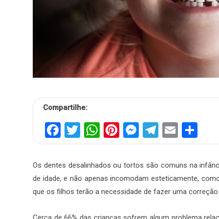
Compartilhe:
Facebook
Twitter
WhatsApp
Pinterest
Messenger
Telegra
Email
Sh
Os dentes desalinhados ou tortos são comuns na infânci
de idade, e não apenas incomodam esteticamente, como 
que os filhos terão a necessidade de fazer uma correção
Cerca de 66% das crianças sofrem algum problema rela