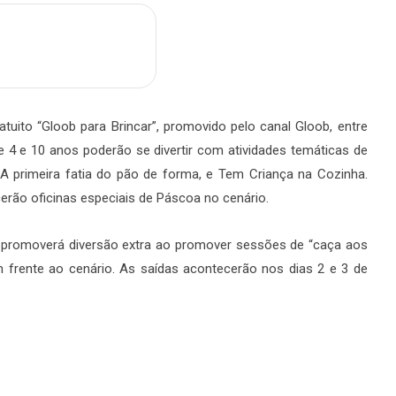
m
are
tuito “Gloob para Brincar”, promovido pelo canal Gloob, entre
tre 4 e 10 anos poderão se divertir com atividades temáticas de
 A primeira fatia do pão de forma, e Tem Criança na Cozinha.
erão oficinas especiais de Páscoa no cenário.
a promoverá diversão extra ao promover sessões de “caça aos
 frente ao cenário. As saídas acontecerão nos dias 2 e 3 de