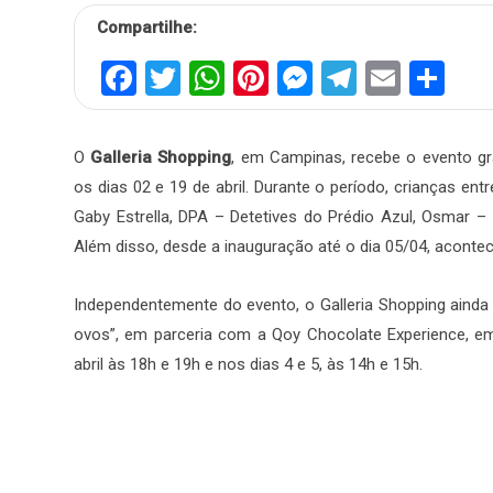
Compartilhe:
Facebook
Twitter
WhatsApp
Pinterest
Messenger
Telegra
Email
Sh
O
Galleria Shopping
, em Campinas, recebe o evento gra
os dias 02 e 19 de abril. Durante o período, crianças en
Gaby Estrella, DPA – Detetives do Prédio Azul, Osmar –
Além disso, desde a inauguração até o dia 05/04, acontec
Independentemente do evento, o Galleria Shopping aind
ovos”, em parceria com a Qoy Chocolate Experience, em
abril às 18h e 19h e nos dias 4 e 5, às 14h e 15h.