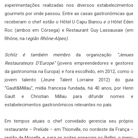
experimentações realizadas nos diversos estabelecimentos
gourmets por onde passou. Entre as casas gastronômicas que
receberam o chef estão o Hôtel U Capu Biancu
e o
Hôtel Eden
Roc (ambos em Córsega) e Restaurant Guy Lassausaie (em
Rhône, na r
egião Rhône-Alpes).
Schilz é também membro
da organização
“Jenues
Restaurateurs D’Europe”
(jovens empreendedores e gestores
da gastronomia na Europa) e fora escolhido, em 2012, como o
jovem talento (Jeune Talent Lorraine 2012) do guia
“Gault&Millau”, mídia francesa fundada, há 40 anos, por Henri
Gault e Christian Millau para difundir nomes e
estabelecimentos gastronômicos relevantes no país.
Em tempos atuais o chef convidado gerencia seu próprio
restaurante – Prelúde – em Thionville, no nordeste da França –
região de Moselle, e, para as noites especiais no Bellini, o menu