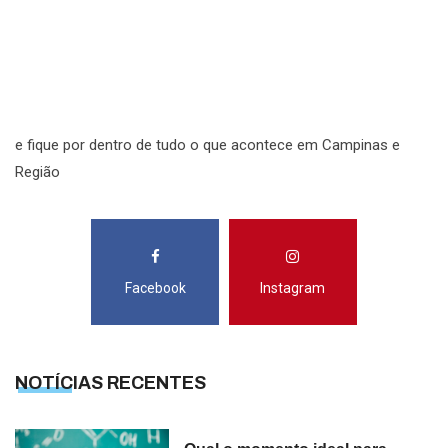
N
R
S
e fique por dentro de tudo o que acontece em Campinas e
Região
Facebook
Instagram
NOTÍCIAS RECENTES