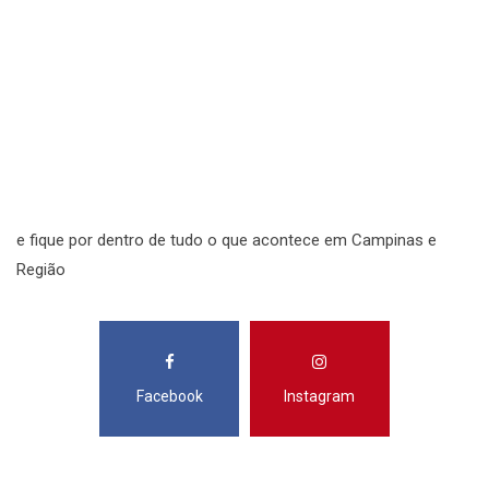
S
N
N
R
S
e fique por dentro de tudo o que acontece em Campinas e
Região
Facebook
Instagram