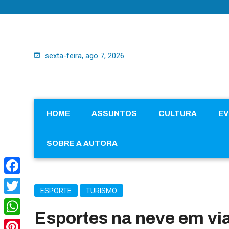
sexta-feira, ago 7, 2026
HOME
ASSUNTOS
CULTURA
E
SOBRE A AUTORA
Facebook
ESPORTE
TURISMO
Twitter
Esportes na neve em vi
WhatsApp