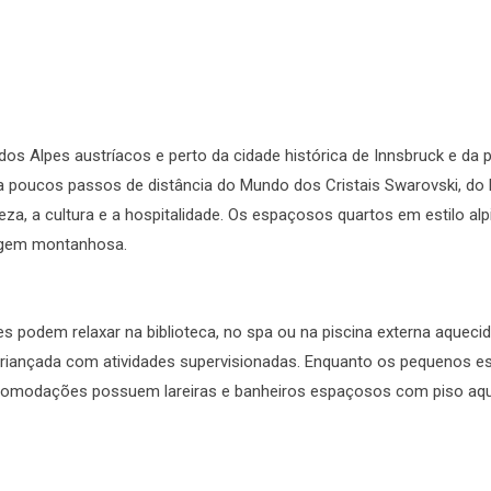
a dos Alpes austríacos e perto da cidade histórica de Innsbruck e d
fica a poucos passos de distância do Mundo dos Cristais Swarovski, 
reza, a cultura e a hospitalidade. Os espaçosos quartos em estilo
sagem montanhosa.
des podem relaxar na biblioteca, no spa ou na piscina externa aqu
criançada com atividades supervisionadas. Enquanto os pequenos es
s acomodações possuem lareiras e banheiros espaçosos com piso aq