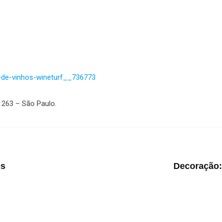
-de-vinhos-wineturf__736773
1263 – São Paulo.
es
Decoração: 