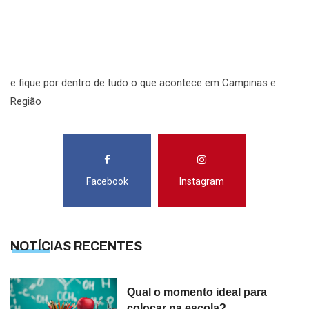
R
S
e fique por dentro de tudo o que acontece em Campinas e
Região
Facebook
Instagram
NOTÍCIAS RECENTES
Qual o momento ideal para
colocar na escola?