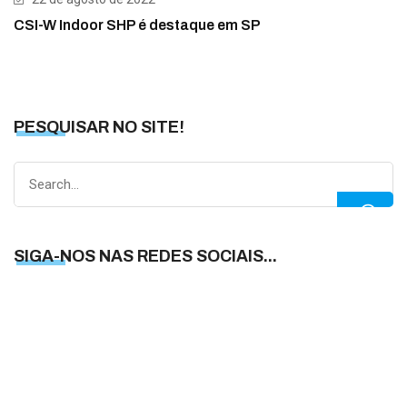
CSI-W Indoor SHP é destaque em SP
PESQUISAR NO SITE!
Search
for:
SIGA-NOS NAS REDES SOCIAIS...
S
N
N