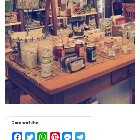
Compartilhe:
Facebook
Twitter
WhatsApp
Pinterest
Messenger
Telegram