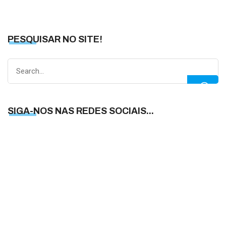
PESQUISAR NO SITE!
Search
for:
SIGA-NOS NAS REDES SOCIAIS...
S
N
N
R