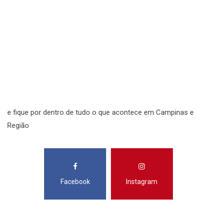
S
N
N
R
S
e fique por dentro de tudo o que acontece em Campinas e
Região
Facebook
Instagram