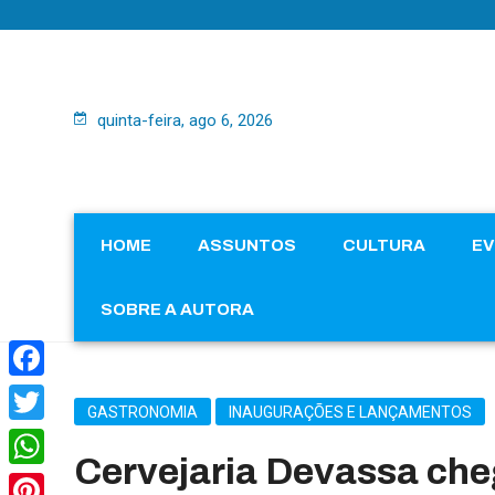
quinta-feira, ago 6, 2026
HOME
ASSUNTOS
CULTURA
E
SOBRE A AUTORA
Facebook
GASTRONOMIA
INAUGURAÇÕES E LANÇAMENTOS
Twitter
Cervejaria Devassa ch
WhatsApp