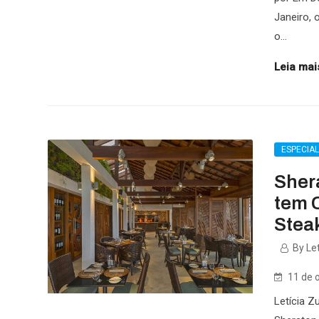
Janeiro,
o...
Leia mais
ESPECIA
Sher
tem 
Stea
By Let
11 de 
Letícia Z