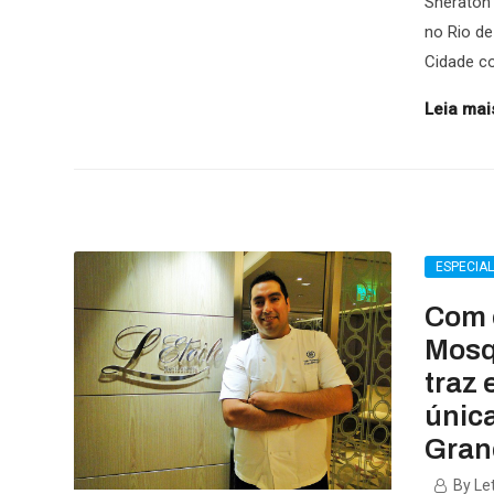
Sheraton 
no Rio de
Cidade c
Leia mais
ESPECIA
Com 
Mosqu
traz 
únic
Gran
By Let