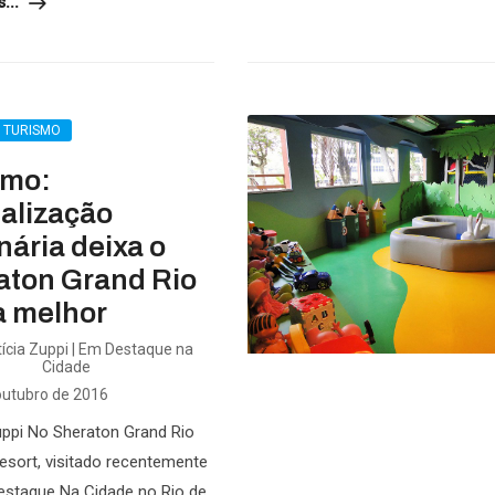
...
L TURISMO
smo:
alização
nária deixa o
aton Grand Rio
a melhor
ícia Zuppi | Em Destaque na
Cidade
outubro de 2016
uppi No Sheraton Grand Rio
esort, visitado recentemente
estaque Na Cidade no Rio de