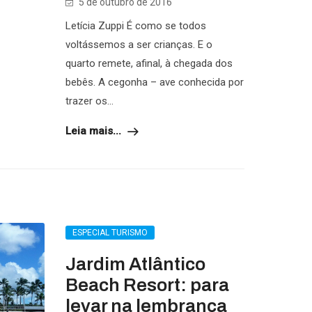
5 de outubro de 2016
Letícia Zuppi É como se todos
voltássemos a ser crianças. E o
quarto remete, afinal, à chegada dos
bebês. A cegonha – ave conhecida por
trazer os...
Leia mais...
ESPECIAL TURISMO
Jardim Atlântico
Beach Resort: para
levar na lembrança