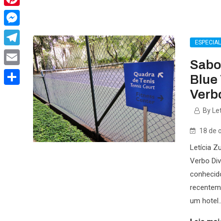
Pinterest
Messenger
ESPECIA
Telegram
Sabor
Email
Blue
Verb
Share
By Let
18 de 
Letícia Z
Verbo Div
conhecid
recenteme
um hotel..