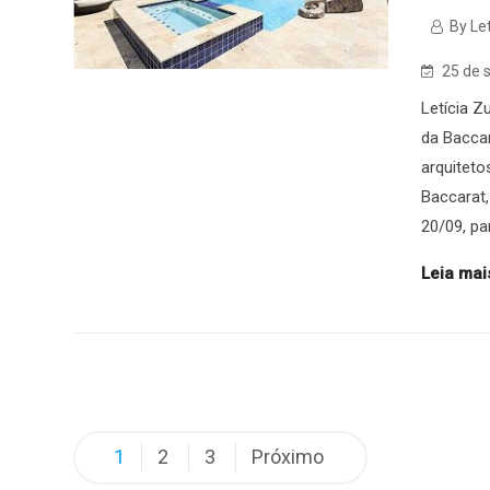
By Let
25 de 
Letícia Z
da Baccar
arquiteto
Baccarat,
20/09, pa
Leia mais
Paginação
1
2
3
Próximo