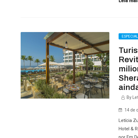
Leia mais
ESPECIA
Turi
Revit
milio
Sher
aind
By Let
14 de 
Letícia Z
Hotel & R
por Em D