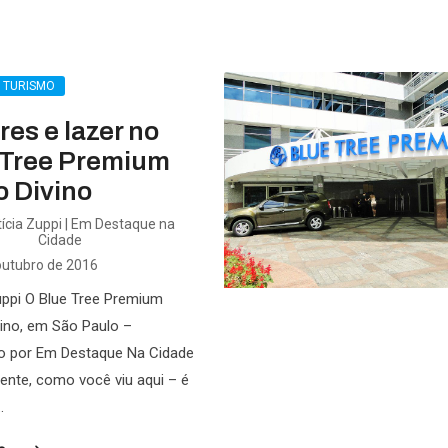
L TURISMO
es e lazer no
 Tree Premium
o Divino
ícia Zuppi | Em Destaque na
Cidade
outubro de 2016
uppi O Blue Tree Premium
ino, em São Paulo –
o por Em Destaque Na Cidade
nte, como você viu aqui – é
.