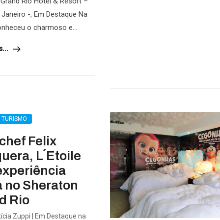
Grand Rio Hotel & Resort –
 Janeiro -, Em Destaque Na
onheceu o charmoso e...
...
L TURISMO
chef Felix
era, L´Etoile
experiência
a no Sheraton
d Rio
ícia Zuppi | Em Destaque na