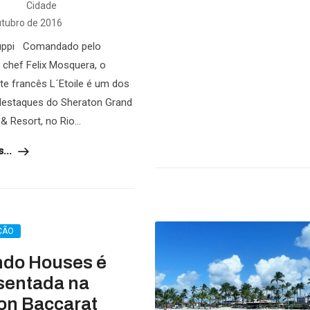
Cidade
utubro de 2016
Zuppi Comandado pelo
 chef Felix Mosquera, o
te francês L´Etoile é um dos
destaques do Sheraton Grand
& Resort, no Rio...
...
ÇÃO
ndo Houses é
sentada na
on Baccarat