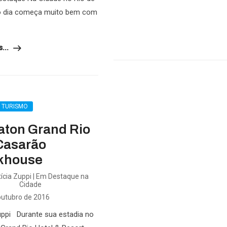
 o dia começa muito bem com
...
L TURISMO
aton Grand Rio
Casarão
khouse
ícia Zuppi | Em Destaque na
Cidade
outubro de 2016
uppi Durante sua estadia no