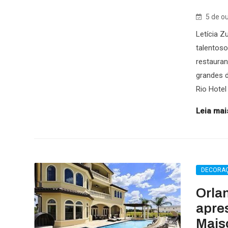
5 de o
Letícia 
talentoso
restauran
grandes 
Rio Hotel 
Leia mais
DECORA
Orla
apre
Mais