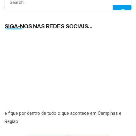
for:
SIGA-NOS NAS REDES SOCIAIS...
S
N
N
R
S
e fique por dentro de tudo o que acontece em Campinas e
Região