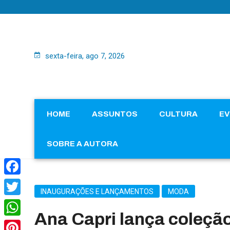
sexta-feira, ago 7, 2026
HOME
ASSUNTOS
CULTURA
E
SOBRE A AUTORA
Facebook
INAUGURAÇÕES E LANÇAMENTOS
MODA
Twitter
Ana Capri lança coleçã
WhatsApp