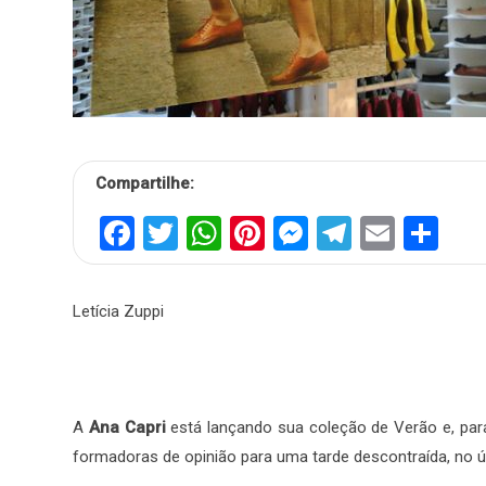
Compartilhe:
Facebook
Twitter
WhatsApp
Pinterest
Messenger
Telegra
Email
Sh
Letícia Zuppi
A
Ana Capri
está lançando sua coleção de Verão e, para
formadoras de opinião para uma tarde descontraída, no úl