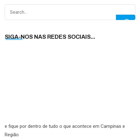
Search
for:
SIGA-NOS NAS REDES SOCIAIS...
S
N
N
R
S
e fique por dentro de tudo o que acontece em Campinas e
Região