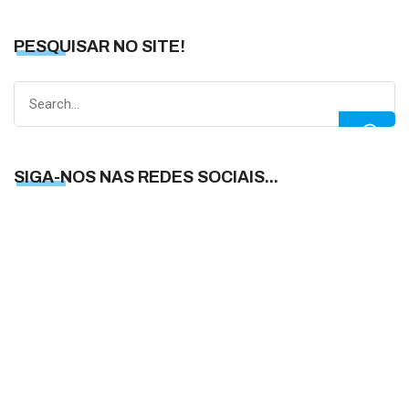
PESQUISAR NO SITE!
Search
for:
SIGA-NOS NAS REDES SOCIAIS...
S
N
N
R
S