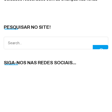
PESQUISAR NO SITE!
Search
for:
SIGA-NOS NAS REDES SOCIAIS...
S
N
N
R