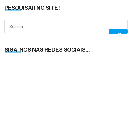
PESQUISAR NO SITE!
Search
for:
SIGA-NOS NAS REDES SOCIAIS...
S
N
N
R
S