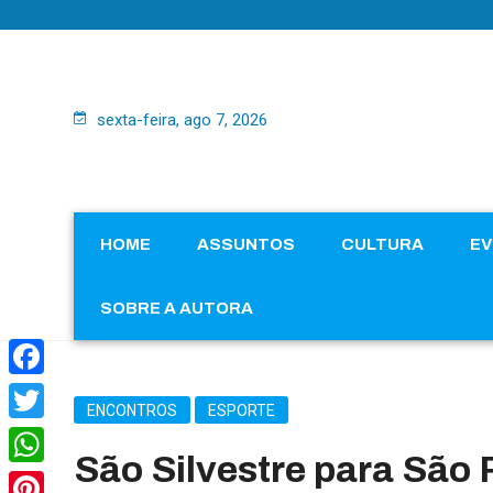
sexta-feira, ago 7, 2026
HOME
ASSUNTOS
CULTURA
E
SOBRE A AUTORA
Facebook
ENCONTROS
ESPORTE
Twitter
São Silvestre para São 
WhatsApp