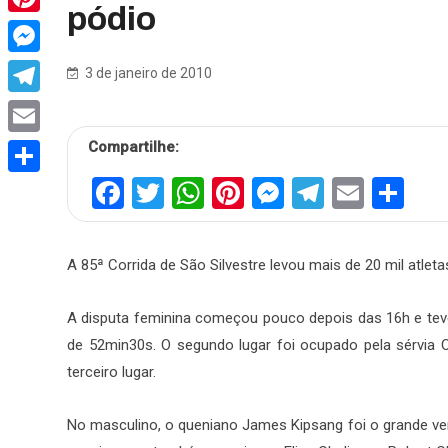
pódio
Pinterest
Messenger
3 de janeiro de 2010
Telegram
Compartilhe:
Email
Facebook
Twitter
WhatsApp
Pinterest
Messenger
Telegra
Email
Sh
Share
A 85ª Corrida de São Silvestre levou mais de 20 mil atle
A disputa feminina começou pouco depois das 16h e tev
de 52min30s. O segundo lugar foi ocupado pela sérvia Ol
terceiro lugar.
No masculino, o queniano James Kipsang foi o grande ve