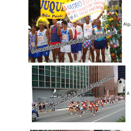
Algu
A 