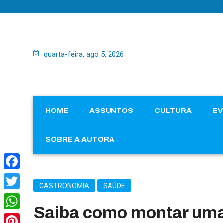
quarta-feira, ago 5, 2026
HOME
ASSUNTOS
CULTURA
E
SOBRE A AUTORA
Facebook
GASTRONOMIA
SAÚDE
Twitter
Saiba como montar uma 
WhatsApp