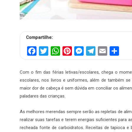
Compartilhe:
Facebook
Twitter
WhatsApp
Pinterest
Messenger
Telegra
Email
Sh
Com o fim das férias letivas/escolares, chega o mom
escolares, nos livros e uniformes, além de também se
maior dor de cabeça é sem dúvida em conciliar os alime
paladares das crianças.
As melhores merendas sempre serão as repletas de alim
realizar suas tarefas e terem energias suficientes para
recheada fonte de carboidratos. Receitas de tapioca e 