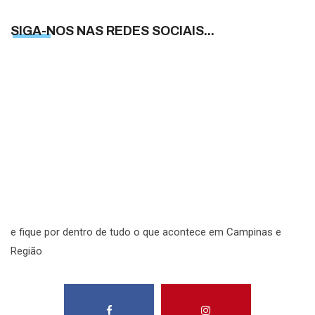
SIGA-NOS NAS REDES SOCIAIS...
S
N
N
R
S
e fique por dentro de tudo o que acontece em Campinas e
Região